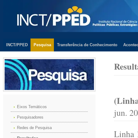
INCT/PPED
Pesquisa
Transferência de Conhecimento
Aconte
Result
(Linha
Eixos Temáticos
jun. 2
Pesquisadores
Redes de Pesquisa
Linha 1